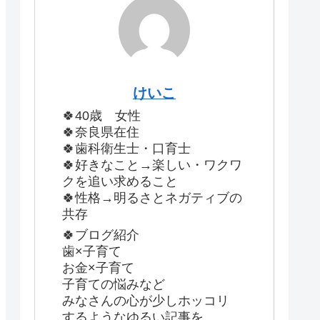
けいこ
🍀40歳 女性
🍀奈良県在住
🍀歯科衛生士・口育士
🍀好きなこと→楽しい・ワクワ
クを追い求めること
🍀性格→明るさとネガティブの
共存
🍀ブログ紹介
歯×子育て
お金×子育て
子育ての悩みなど
みなさんの心が少しホッコリ
するようなゆるい記事を