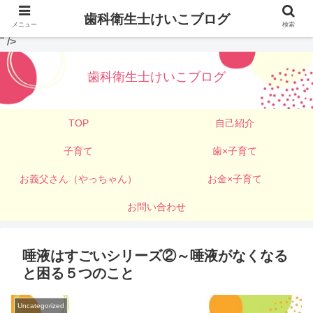
歯科衛生士けいこブログ
メニュー
検索
" />
歯科衛生士けいこブログ
TOP
自己紹介
子育て
歯×子育て
お義父さん（やっちゃん）
お金×子育て
お問い合わせ
唾液はすごいシリーズ②～唾液がなくなる
と困る５つのこと
Uncategorized