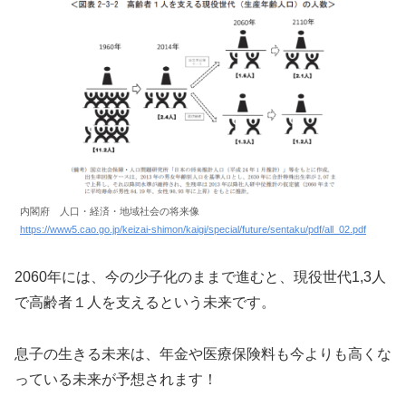
内閣府 人口・経済・地域社会の将来像
https://www5.cao.go.jp/keizai-shimon/kaigi/special/future/sentaku/pdf/all_02.pdf
2060年には、今の少子化のままで進むと、現役世代1,3人
で高齢者１人を支えるという未来です。
息子の生きる未来は、年金や医療保険料も今よりも高くな
っている未来が予想されます！