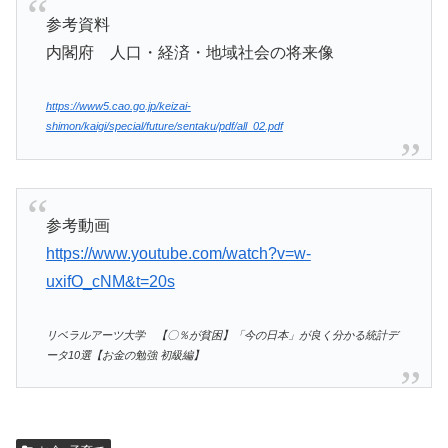
参考資料
内閣府 人口・経済・地域社会の将来像
https://www5.cao.go.jp/keizai-
shimon/kaigi/special/future/sentaku/pdf/all_02.pdf
参考動画
https://www.youtube.com/watch?v=w-
uxifO_cNM&t=20s
リベラルアーツ大学 【〇％が貧困】「今の日本」が良く分かる統計デ
ータ10選【お金の勉強 初級編】