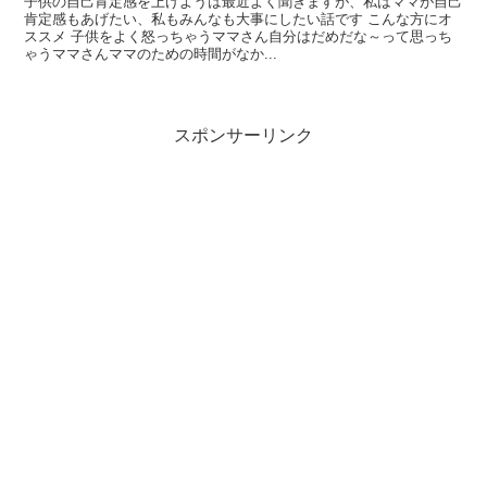
子供の自己肯定感を上げようは最近よく聞きますが、私はママが自己
肯定感もあげたい、私もみんなも大事にしたい話です こんな方にオ
ススメ 子供をよく怒っちゃうママさん自分はだめだな～って思っち
ゃうママさんママのための時間がなか...
スポンサーリンク